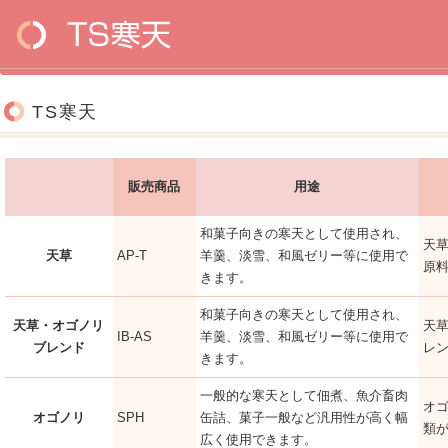
TS寒天
販売商品
用途
和菓子向きの寒天として使用され、
天
天草
AP-T
羊羹、淡雪、和風ゼリー等に使用で
原
きます。
和菓子向きの寒天として使用され、
天草・オゴノリ
天
IB-AS
羊羹、淡雪、和風ゼリー等に使用で
ブレンド
レ
きます。
一般的な寒天として佃煮、魚介畜肉
オ
オゴノリ
SPH
缶詰、菓子一般など汎用性が高く幅
類
広く使用できます。