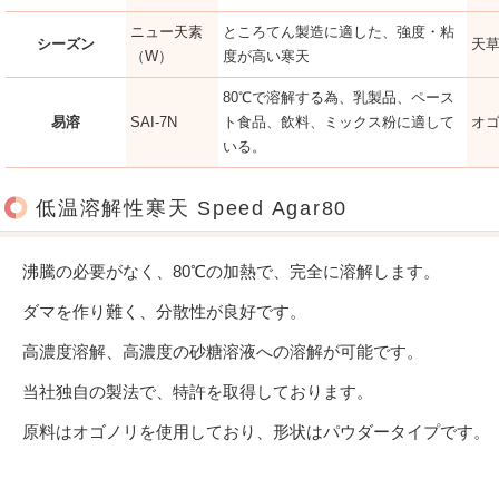
ニュー天素
ところてん製造に適した、強度・粘
シーズン
天
（W）
度が高い寒天
80℃で溶解する為、乳製品、ペース
易溶
SAI-7N
ト食品、飲料、ミックス粉に適して
オ
いる。
低温溶解性寒天 Speed Agar80
沸騰の必要がなく、80℃の加熱で、完全に溶解します。
ダマを作り難く、分散性が良好です。
高濃度溶解、高濃度の砂糖溶液への溶解が可能です。
当社独自の製法で、特許を取得しております。
原料はオゴノリを使用しており、形状はパウダータイプです。