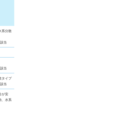
水系分散
に該当
に該当
散タイプ
に該当
分が安
効、水系