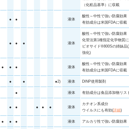
（化粧品基準）に収載
酸性～中性で強い防腐効果
●
●
液体
有効成分は米国FDAに収載
酸性～中性で強い防腐効果
化管法第1種指定化学物質
●
●
●
液体
ビオサイド
®
800Sの姉妹品
強化)
酸性～中性で強い防腐効果
●
●
●
液体
有効成分は米国FDAに収載
●
●
●2)
液体
DINP使用製剤
●
液体
有効成分は食品添加物リス
カチオン系成分
●
●
●
●
●
液体
ウイルスにも有効(
詳細
)
●
●
●
液体
アルカリ性で強い防腐効果