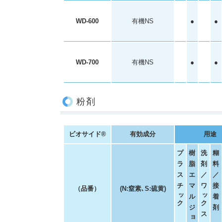
WD-600
有機NS
●
●
WD-700
有機NS
●
●
粉剤
ビオサイド®
有効成分
用途
プ
樹
洗
糊
ラ
脂
剤
料
ス
エ
／
／
チ
マ
ワ
接
（品番）
(N:窒素､S:硫黄)
ッ
ッ
ル
着
ク
ク
ジ
剤
ス
ョ