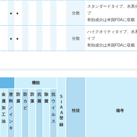
スタンダードタイプ、水系
●
●
分散
プ
有効成分は米国FDAに収載
ハイクオリティタイプ、水
●
●
分散
イプ
有効成分は米国FDAに収載
機能
金
塗
防
防
防
抗
除
抗
S
属
料
腐
カ
藻
菌
菌
ウ
I
A
加
／
ビ
イ
性状
備考
A
工
イ
ル
登
油
ン
ス
録
キ