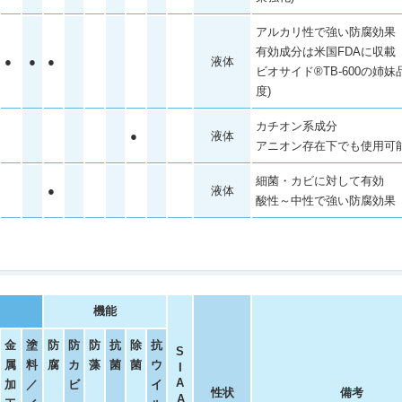
アルカリ性で強い防腐効果
有効成分は米国FDAに収載
●
●
●
液体
ビオサイド
®
TB-600の姉妹
度)
カチオン系成分
●
液体
アニオン存在下でも使用可
細菌・カビに対して有効
●
液体
酸性～中性で強い防腐効果
機能
金
塗
防
防
防
抗
除
抗
S
属
料
腐
カ
藻
菌
菌
ウ
I
A
加
／
ビ
イ
性状
備考
A