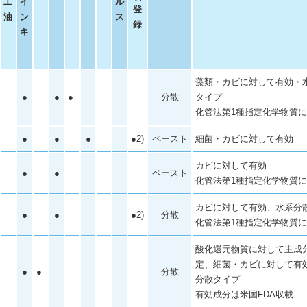
工
イ
ル
登
油
ン
ス
録
キ
藻類・カビに対して有効・
●
●
●
分散
タイプ
化管法第1種指定化学物質
●
●
●
●2)
ペースト
細菌・カビに対して有効
カビに対して有効
●
●
ペースト
化管法第1種指定化学物質
カビに対して有効、水系分
●
●
●2)
分散
化管法第1種指定化学物質
酸化還元物質に対して主成
定、細菌・カビに対して有
●
●
分散
分散タイプ
有効成分は米国FDA収載