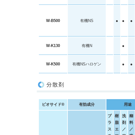
W-B500
有機NS
●
●
●
W-K130
有機N
●
W-K500
有機NSハロゲン
●
●
分散剤
ビオサイド®
有効成分
用途
プ
樹
洗
糊
ラ
脂
剤
料
ス
エ
／
／