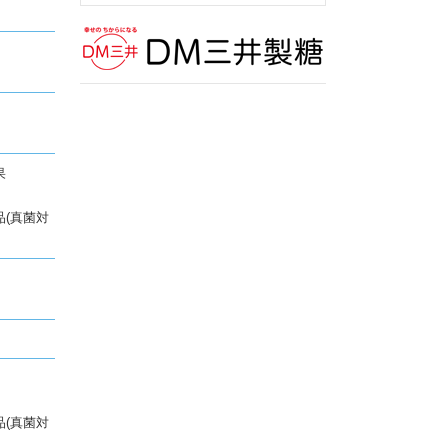
果
妹品(真菌対
妹品(真菌対