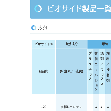
液剤
ビオサイド®
有効成分
用途
プ
樹
洗
糊
ラ
脂
剤
料
ス
エ
／
／
チ
マ
ワ
接
（品番）
(N:窒素､S:硫黄)
ッ
ッ
ル
着
ク
ク
ジ
剤
ス
ョ
ン
120
有機Nハロゲン
●
●
●