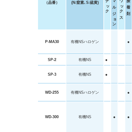
チ
マ
ワ
接
（品番）
(N:窒素､S:硫黄)
ッ
ッ
ル
着
ク
ク
ジ
剤
ス
ョ
ン
P-MA30
有機NSハロゲン
●
SP-2
有機NS
●
SP-3
有機NS
●
WD-255
有機NSハロゲン
●
WD-300
有機NS
●
●