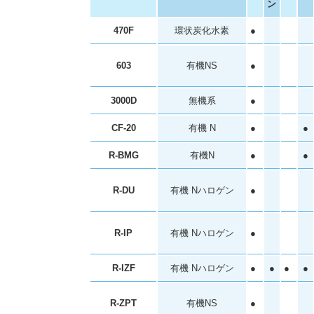
ン
470F
環状炭化水素
●
603
有機NS
●
3000D
無機系
●
CF-20
有機 N
●
●
R-BMG
有機N
●
●
R-DU
有機 Nハロゲン
●
R-IP
有機 Nハロゲン
●
R-IZF
有機 Nハロゲン
●
●
●
●
R-ZPT
有機NS
●