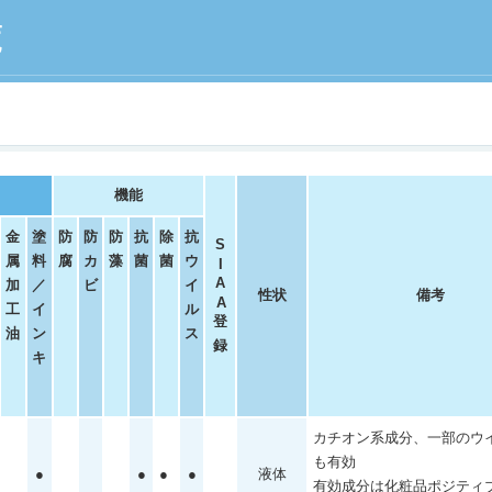
機能
金
塗
防
防
防
抗
除
抗
S
属
料
腐
カ
藻
菌
菌
ウ
I
A
加
／
ビ
イ
性状
備考
A
工
イ
ル
登
油
ン
ス
録
キ
カチオン系成分、一部のウ
も有効
●
●
●
●
液体
有効成分は化粧品ポジティ